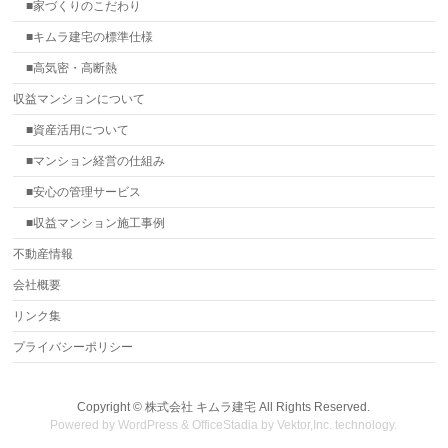
■家づくりのこだわり
■キムラ建宅の標準仕様
■高気密・高断熱
収益マンションについて
■資産活用について
■マンション経営の仕組み
■安心の管理サービス
■収益マンション施工事例
不動産情報
会社概要
リンク集
プライバシーポリシー
Copyright ©
株式会社 キムラ建宅
All Rights Reserved.
Powered by
WordPress
&
OfficeStadia
by
Vektor,Inc.
technology.