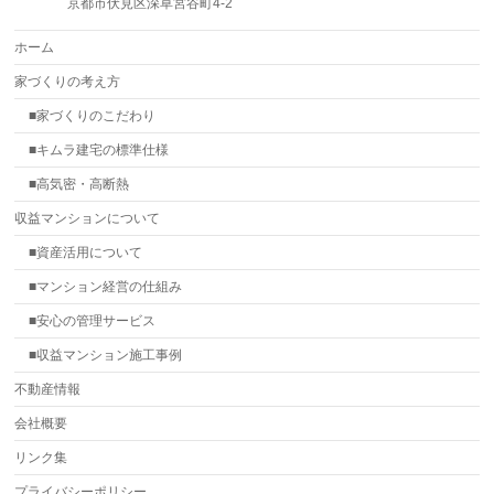
京都市伏見区深草宮谷町4-2
ホーム
家づくりの考え方
■家づくりのこだわり
■キムラ建宅の標準仕様
■高気密・高断熱
収益マンションについて
■資産活用について
■マンション経営の仕組み
■安心の管理サービス
■収益マンション施工事例
不動産情報
会社概要
リンク集
プライバシーポリシー