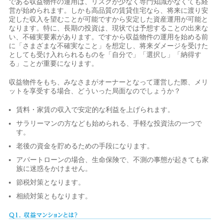
である収益物件の運用は、リスクが少なく専門知識がなくても経
営が始められます。しかも高品質の賃貸住宅なら、将来に渡り安
定した収入を望むことが可能ですから安定した資産運用が可能と
なります。特に、長期の投資は、現状では予想することの出来な
い、不確実要素があります。ですから収益物件の運用を始める前
に「さまざまな不確実なこと」を想定し、将来ダメージを受けた
としても受け入れられるものを「自分で」「選択し」「納得す
る」ことが重要になります。
収益物件をもち、みなさまがオーナーとなって運営した際、メリ
ットを享受する場合、どういった局面なのでしょうか？
賃料・家賃の収入で安定的な利益を上げられます。
サラリーマンの方なども始められる、手軽な投資法の一つで
す。
老後の資金を貯めるための手段になります。
アパートローンの場合、生命保険で、不測の事態が起きても家
族に迷惑をかけません。
節税対策となります。
相続対策ともなります。