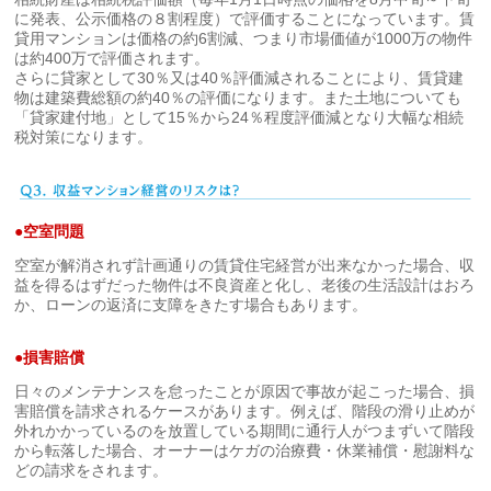
に発表、公示価格の８割程度）で評価することになっています。賃
貸用マンションは価格の約6割減、つまり市場価値が1000万の物件
は約400万で評価されます。
さらに貸家として30％又は40％評価減されることにより、賃貸建
物は建築費総額の約40％の評価になります。また土地についても
「貸家建付地」として15％から24％程度評価減となり大幅な相続
税対策になります。
●
空室問題
空室が解消されず計画通りの賃貸住宅経営が出来なかった場合、収
益を得るはずだった物件は不良資産と化し、老後の生活設計はおろ
か、ローンの返済に支障をきたす場合もあります。
●
損害賠償
日々のメンテナンスを怠ったことが原因で事故が起こった場合、損
害賠償を請求されるケースがあります。例えば、階段の滑り止めが
外れかかっているのを放置している期間に通行人がつまずいて階段
から転落した場合、オーナーはケガの治療費・休業補償・慰謝料な
どの請求をされます。