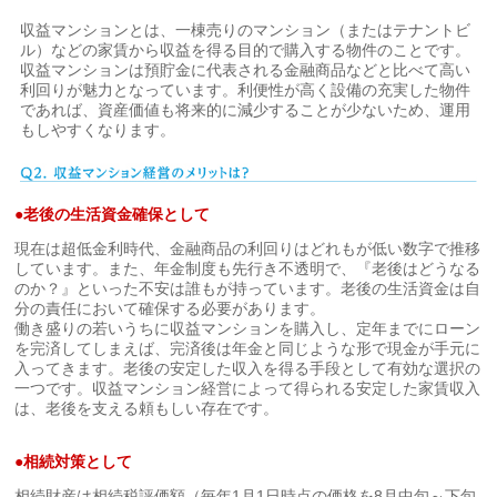
収益マンションとは、一棟売りのマンション（またはテナントビ
ル）などの家賃から収益を得る目的で購入する物件のことです。
収益マンションは預貯金に代表される金融商品などと比べて高い
利回りが魅力となっています。利便性が高く設備の充実した物件
であれば、資産価値も将来的に減少することが少ないため、運用
もしやすくなります。
●
老後の生活資金確保として
現在は超低金利時代、金融商品の利回りはどれもが低い数字で推移
しています。また、年金制度も先行き不透明で、『老後はどうなる
のか？』といった不安は誰もが持っています。老後の生活資金は自
分の責任において確保する必要があります。
働き盛りの若いうちに収益マンションを購入し、定年までにローン
を完済してしまえば、完済後は年金と同じような形で現金が手元に
入ってきます。老後の安定した収入を得る手段として有効な選択の
一つです。収益マンション経営によって得られる安定した家賃収入
は、老後を支える頼もしい存在です。
●
相続対策として
相続財産は相続税評価額（毎年1月1日時点の価格を8月中旬～下旬